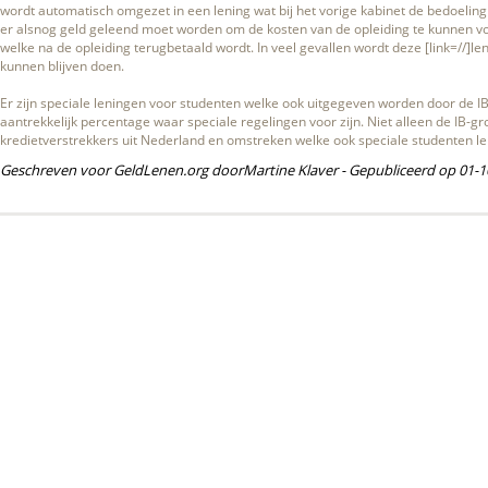
wordt automatisch omgezet in een lening wat bij het vorige kabinet de bedoeling
er alsnog geld geleend moet worden om de kosten van de opleiding te kunnen vo
welke na de opleiding terugbetaald wordt. In veel gevallen wordt deze [link=//]le
kunnen blijven doen.
Er zijn speciale leningen voor studenten welke ook uitgegeven worden door de I
aantrekkelijk percentage waar speciale regelingen voor zijn. Niet alleen de IB-g
kredietverstrekkers uit Nederland en omstreken welke ook speciale studenten l
Geschreven voor GeldLenen.org door
Martine Klaver
- Gepubliceerd op 01-1