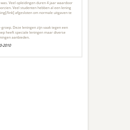
 was. Veel opleidingen duren 4 jaar waardoor
orzien. Veel studenten hebben al een lening
ning[/link] afgesloten om normale uitgaven te
B-groep. Deze leningen zijn vaak tegen een
roep heeft speciale leningen maar diverse
eningen aanbieden.
0-2010