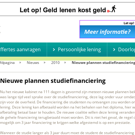
offertes aanvragen
Persoonlijke lening
Doorlo
fdpagina
Nieuws
2010
Nieuwe plannen studiefinancierin
Nieuwe plannen studiefinanciering
Nu het nieuwe kabinet na 111 dagen is gevormd zijn meteen nieuwe plannen be
was lange tijd veel sprake over de studiefinanciering, deze lag onder vuur omda
zijn voor de overheid. De financiering die studenten nu ontvangen zou worden o
lening. Deze lening kan afbetaald worden na het behalen van het diploma, hier
afbetaling betaal baar te houden. De nieuwe coalitie willen deze lening verandere
de gehele financiering terugbetaald moet worden. Dit is niet het geval, de rege
mogelijk om 3 jaar financiering te krijgen welke afgestemd is op een prestatie.
Wanneer de studie langer als 3 jaar duurt moet de student de studiefinanciering v