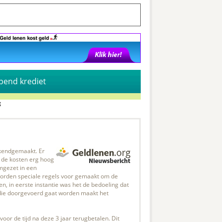
pend krediet
g
kendgemaakt. Er
t de kosten erg hoog
mgezet in een
 worden speciale regels voor gemaakt om de
n, in eerste instantie was het de bedoeling dat
l die doorgevoerd gaat worden maakt het
oor de tijd na deze 3 jaar terugbetalen. Dit