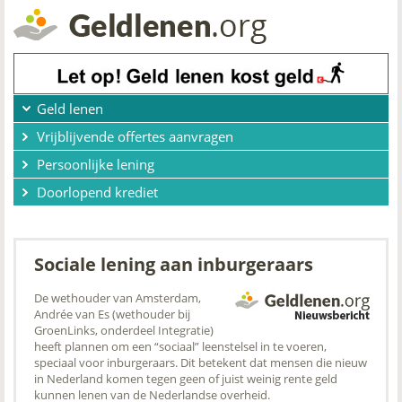
Geld lenen
Vrijblijvende offertes aanvragen
Persoonlijke lening
Doorlopend krediet
Sociale lening aan inburgeraars
De wethouder van Amsterdam,
Andrée van Es (wethouder bij
GroenLinks, onderdeel Integratie)
heeft plannen om een “sociaal” leenstelsel in te voeren,
speciaal voor inburgeraars. Dit betekent dat mensen die nieuw
in Nederland komen tegen geen of juist weinig rente geld
kunnen lenen van de Nederlandse overheid.