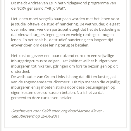
Dit meldt Andrée van Es in het vrijdagavond programma van
de NCRV genaamd: “Altijd Wat”.
Het lenen moet vergelijkbaar gaan worden met het lenen voor
je studie, oftewel de studiefinanciering. De wethouder, die gaat
over inkomen, werk en participatie zegt dat het de bedoeling is
dat nieuwe burgers tegen geen en weinig rente geld mogen
lenen. En net zoals bij de studiefinanciering een langere tijd
erover doen om deze lening terug te betalen.
Het kost ongeveer een paar duizend euro om een vrijwillige
inburgeringcursus te volgen. Het kabinet wil het budget voor
inburgeren tot niks terugdringen om fors te bezuinigen op dit
onderdeel.
De wethouder van Groen Links is bang dat dit ten koste gaat
van de zogenoemde “oudkomers”. Dit zijn mensen die vrijwillig
inburgeren en zij moeten straks door deze bezuinigingen op
eigen kosten deze cursussen betalen. Nu is het zo dat
gemeenten deze cursussen betalen.
Geschreven voor GeldLenen.org door
Martine Klaver
-
Gepubliceerd op 29-04-2011