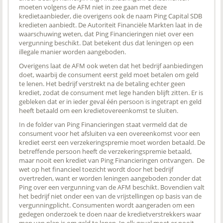
moeten volgens de AFM niet in zee gaan met deze
kredietaanbieder, die overigens ook de naam Ping Capital SDB
kredieten aanbiedt. De Autoriteit Financiële Markten laat in de
waarschuwing weten, dat Ping Financieringen niet over een
vergunning beschikt. Dat betekent dus dat leningen op een
illegale manier worden aangeboden.
Overigens laat de AFM ook weten dat het bedrijf aanbiedingen
doet, waarbij de consument eerst geld moet betalen om geld
te lenen. Het bedrijf verstrekt na de betaling echter geen
krediet, zodat de consument met lege handen blijft zitten. Er is
gebleken dat er in ieder geval één persoon is ingetrapt en geld
heeft betaald om een kredietovereenkomst te sluiten.
In de folder van Ping Financieringen staat vermeld dat de
consument voor het afsluiten va een overeenkomst voor een
krediet eerst een verzekeringspremie moet worden betaald. De
betreffende persoon heeft de verzekeringspremie betaald,
maar nooit een krediet van Ping Financieringen ontvangen. De
wet op het financieel toezicht wordt door het bedrijf
overtreden, want er worden leningen aangeboden zonder dat
Ping over een vergunning van de AFM beschikt. Bovendien valt
het bedrijf niet onder een van de vrijstellingen op basis van de
vergunningplicht. Consumenten wordt aangeraden om een
gedegen onderzoek te doen naar de kredietverstrekkers waar