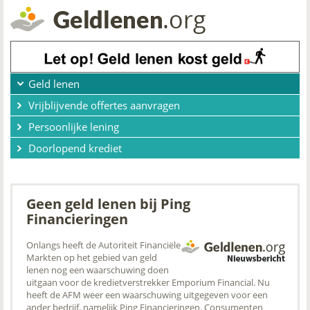
Geld lenen
Vrijblijvende offertes aanvragen
Persoonlijke lening
Doorlopend krediet
Geen geld lenen bij Ping
Financieringen
Onlangs heeft de Autoriteit Financiële
Markten op het gebied van geld
lenen nog een waarschuwing doen
uitgaan voor de kredietverstrekker Emporium Financial. Nu
heeft de AFM weer een waarschuwing uitgegeven voor een
ander bedrijf, namelijk Ping Financieringen. Consumenten