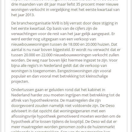
drie maanden van dit jaar maar liefst 35 procent meer nieuwe
woningen verkocht in vergelijking met het eerste kwartaal van
het jaar 2013.
De brancheorganisatie NVB is blij verrast door deze stijging in
het eerste kwartaal. Op basis van de cijfers zijn de
verwachtingen voor de rest van het jaar gelijk aangepast. Er
werd eerder nog uitgegaan van een verkoop van
nieuwbouwwoningen tussen de 18.000 en 20.000 huizen. Dat
aantal is nu naar boven bijgesteld. Er wordt nu verwacht dat er
tussen 20.000 en 22.000 nieuwbouwwoningen verkocht zullen
worden. De weg naar boven lijkt hiermee ingezet te zijn. Voor
bijna alle regio’s in Nederland geldt dat de verkoop van
woningen is toegenomen. Eengezinswoningen zijn vooral
populair en dan vooral met betrekking tot kleinschalige
projecten.
Ondertussen gaan er geluiden rond dat het kabinet in
Nederland harder zou moeten ingrijpen met betrekking tot de
aftrek van hypotheekrente. De maatregelen die zijn
doorgevoerd zouden namelijk niet voldoende zijn. De Oeso
adviseert in dat opzicht dat woningeigenaren met een
aflossingsvrije hypotheek gemotiveerd moeten worden om de
hypotheek af te lossen tijdens de looptijd. De Oeso wil dat er
meer maatregelen worden genomen zodra de huizenmarkt