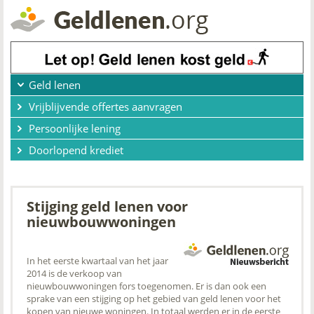
Geld lenen
Vrijblijvende offertes aanvragen
Persoonlijke lening
Doorlopend krediet
Stijging geld lenen voor
nieuwbouwwoningen
In het eerste kwartaal van het jaar
2014 is de verkoop van
nieuwbouwwoningen fors toegenomen. Er is dan ook een
sprake van een stijging op het gebied van geld lenen voor het
kopen van nieuwe woningen. In totaal werden er in de eerste