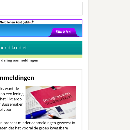
pend krediet
ot daling aanmeldingen
aanmeldingen
ie, want de
van een lening
et lijkt erop
ter Bussemaker
el voor
even procent minder aanmeldingen geweest in
weten dat het vooral de groep kwetsbare