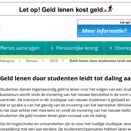
offertes aanvragen
Persoonlijke lening
Doorlo
fdpagina
Nieuws
2016
Geld lenen door studenten leidt t
Geld lenen door studenten leidt tot daling 
Studenten dienen tegenwoordig geld te lenen voor het volgen van een stud
basisbeurs wordt sinds de invoering van het nieuwe leenstelsel in de vorm 
verstrekt. De instroom in dit studiejaar van nieuwe studenten is gedaald en h
dat er sprake is van het gevolg van de invoering van het leenstelsel. Minis
is het daar echter niet mee eens en vindt de invoering van het nieuwe stelst
studenten die geld moeten lenen geen oorzaak van de daling.
Op de hogescholen en universiteiten zijn er voor het huidige studiejaar z
vergelijking met een jaar eerdere. De studentenorganisaties hebben laten 