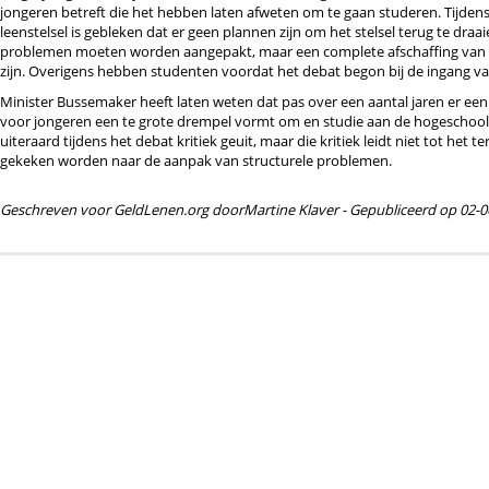
jongeren betreft die het hebben laten afweten om te gaan studeren. Tijden
leenstelsel is gebleken dat er geen plannen zijn om het stelsel terug te dra
problemen moeten worden aangepakt, maar een complete afschaffing van h
zijn. Overigens hebben studenten voordat het debat begon bij de ingang 
Minister Bussemaker heeft laten weten dat pas over een aantal jaren er een 
voor jongeren een te grote drempel vormt om en studie aan de hogeschool o
uiteraard tijdens het debat kritiek geuit, maar die kritiek leidt niet tot het t
gekeken worden naar de aanpak van structurele problemen.
Geschreven voor GeldLenen.org door
Martine Klaver
- Gepubliceerd op 02-0