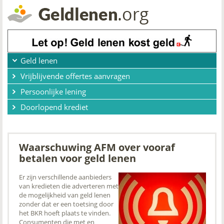
Geld lenen
Vrijblijvende offertes aanvragen
Persoonlijke lening
Doorlopend krediet
Waarschuwing AFM over vooraf
betalen voor geld lenen
Er zijn verschillende aanbieders
van kredieten die adverteren met
de mogelijkheid van geld lenen
zonder dat er een toetsing door
het BKR hoeft plaats te vinden.
Consumenten die met en