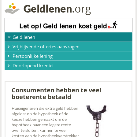
Geld lenen
Vrijblijvende offertes aanvragen
Persoonlijke lening
Doorlopend krediet
Consumenten hebben te veel
boeterente betaald
Huiseigenaren die extra geld hebben
afgelost op de hypotheek of de
keuze hebben gemaakt om de
hypotheek naar een lagere rente
over te sluiten, kunnen te veel
kosten aan de hypotheekverstrekker