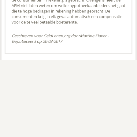
de consumenten in rekening is gebracht. Overigens heeft de
AFM niet laten weten om welke hypotheekaanbieders het gaat
die te hoge bedragen in rekening hebben gebracht. De
consumenten krijg in elk geval automatisch een compensatie
voor de te veel betaalde boeterente.
Geschreven voor GeldLenen.org door
Martine Klaver
-
Gepubliceerd op 20-03-2017