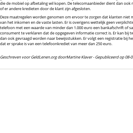
die de mobiel op afbetaling wil kopen. De telecomaanbieder dient dan ook na
of er andere kredieten door de klant zijn afgesloten.
Deze maatregelen worden genomen om ervoor te zorgen dat klanten niet me
van het inkomen en de vaste lasten. Er is overigens wettelijk geen verplic
telefoon met een waarde van minder dan 1.000 euro een bankafschrift of sala
consument te verklaren dat de opgegeven informatie correct is. Er kan bij t
dan ook gevraagd worden naar bewijsstukken. Er volgt een registratie bij h
dat er sprake is van een telefoonkrediet van meer dan 250 euro.
Geschreven voor GeldLenen.org door
Martine Klaver
- Gepubliceerd op 08-0