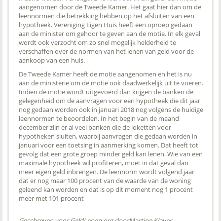
aangenomen door de Tweede Kamer. Het gaat hier dan om de
leennormen die betrekking hebben op het afsluiten van een
hypotheek. Vereniging Eigen Huis heeft een oproep gedaan
aan de minister om gehoor te geven aan de motie. In elk geval
wordt ook verzocht om zo snel mogelijk helderheid te
verschaffen over de normen van het lenen van geld voor de
aankoop van een huis.
De Tweede Kamer heeft de motie aangenomen en het is nu
aan de ministerie om de motie ook daadwerkelijk uit te voeren.
Indien de motie wordt uitgevoerd dan krijgen de banken de
gelegenheid om de aanvragen voor een hypotheek die dit jaar
nog gedaan worden ook in januari 2018 nog volgens de huidige
leennormen te beoordelen. In het begin van de maand
december zijn er al veel banken die de loketten voor
hypotheken sluiten, waarbij aanvragen die gedaan worden in
januari voor een toetsing in aanmerking komen. Dat heeft tot
gevolg dat een grote groep minder geld kan lenen. Wie van een
maximale hypotheek wil profiteren, moet in dat geval dan
meer eigen geld inbrengen. De leennorm wordt volgend jaar
dat er nog maar 100 procent van de waarde van de woning
geleend kan worden en dat is op dit moment nog 1 procent
meer met 101 procent
Geschreven voor GeldLenen.org door
Martine Klaver
-