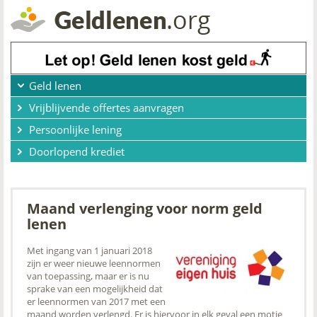
Geld lenen
Vrijblijvende offertes aanvragen
Persoonlijke lening
Doorlopend krediet
Maand verlenging voor norm geld
lenen
Met ingang van 1 januari 2018
zijn er weer nieuwe leennormen
van toepassing, maar er is nu
sprake van een mogelijkheid dat
er leennormen van 2017 met een
maand worden verlengd. Er is hiervoor in elk geval een motie