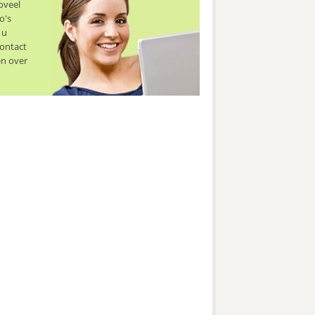
oveel
o's
 u
contact
en over