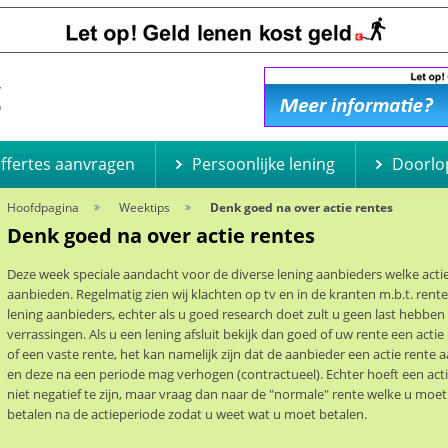
offertes aanvragen
Persoonlijke lening
Doorlo
Hoofdpagina
Weektips
Denk goed na over actie rentes
Denk goed na over actie rentes
Deze week speciale aandacht voor de diverse lening aanbieders welke acti
aanbieden. Regelmatig zien wij klachten op tv en in de kranten m.b.t. rent
lening aanbieders, echter als u goed research doet zult u geen last hebben
verrassingen. Als u een lening afsluit bekijk dan goed of uw rente een actie 
of een vaste rente, het kan namelijk zijn dat de aanbieder een actie rente 
en deze na een periode mag verhogen (contractueel). Echter hoeft een acti
niet negatief te zijn, maar vraag dan naar de "normale" rente welke u moe
betalen na de actieperiode zodat u weet wat u moet betalen.