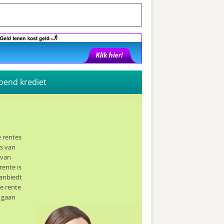
pend krediet
e rentes
es van
 van
rente is
aanbiedt
e rente
t gaan